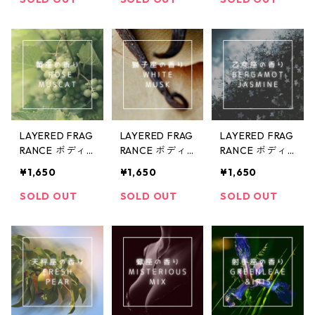
り〜
LAYERED FRAG
LAYERED FRAG
LAYERED FRAG
RANCE ボディ
RANCE ボディ
RANCE ボディ
ースプレー10ml
ースプレー10ml
ースプレー10ml
¥1,650
¥1,650
¥1,650
ロゼマスカッ
ホワイトムス
ベルガモットジ
ト〜蟹座の香
ク〜獅子座の香
ャスミン〜乙女
SOLD OUT
SOLD OUT
SOLD OUT
り〜
り〜
座の香り〜