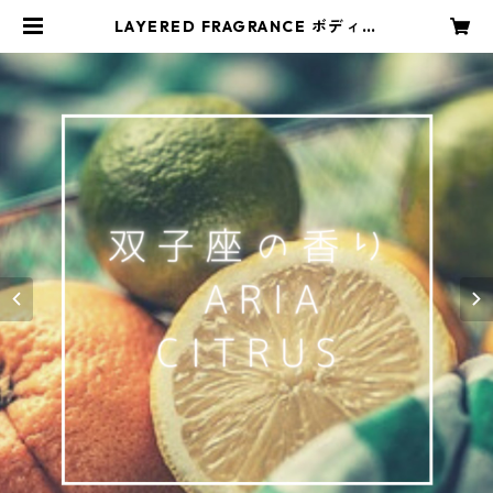
LAYERED FRAGRANCE ボディー
スプレー10ml アリアシトラス〜双
子座の香り〜 | -月華-ツキカ